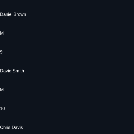
Daniel Brown
M
9
David Smith
M
10
Chris Davis