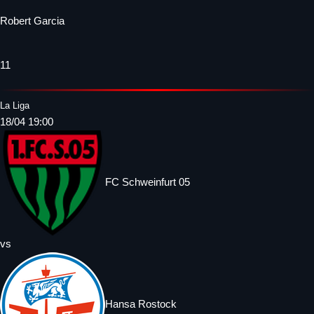
Robert Garcia
11
La Liga
18/04 19:00
FC Schweinfurt 05
vs
Hansa Rostock