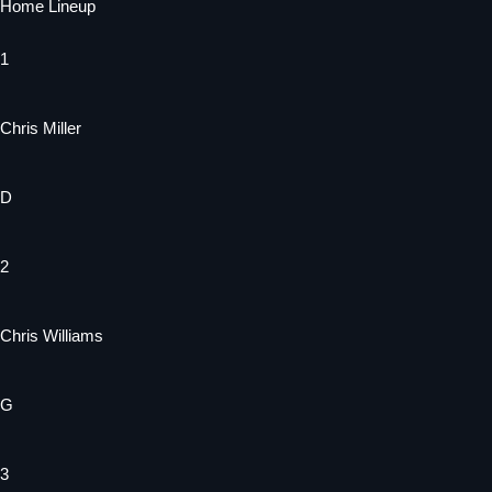
Home Lineup
1
Chris Miller
D
2
Chris Williams
G
3