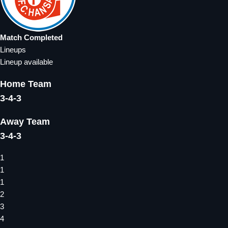
Match Completed
Lineups
Lineup available
Home Team
3-4-3
Away Team
3-4-3
1
1
1
2
3
4