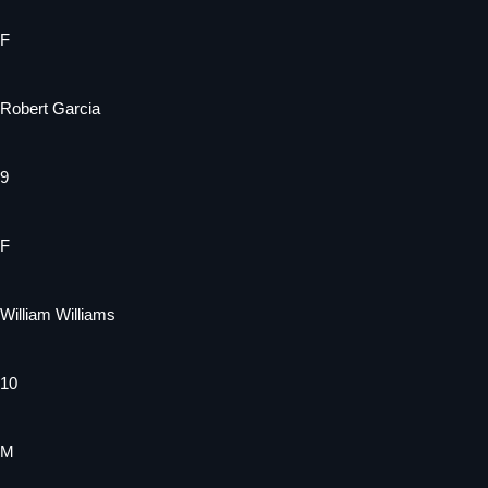
F
Robert Garcia
9
F
William Williams
10
M