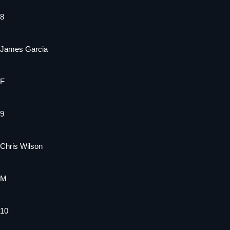
8
James Garcia
F
9
Chris Wilson
M
10