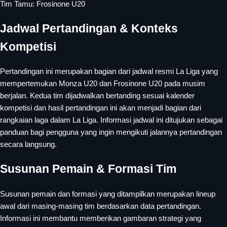
Tim Tamu: Frosinone U20
Jadwal Pertandingan & Konteks
Kompetisi
Pertandingan ini merupakan bagian dari jadwal resmi La Liga yang
mempertemukan Monza U20 dan Frosinone U20 pada musim
berjalan. Kedua tim dijadwalkan bertanding sesuai kalender
kompetisi dan hasil pertandingan ini akan menjadi bagian dari
rangkaian laga dalam La Liga. Informasi jadwal ini ditujukan sebagai
panduan bagi pengguna yang ingin mengikuti jalannya pertandingan
secara langsung.
Susunan Pemain & Formasi Tim
Susunan pemain dan formasi yang ditampilkan merupakan lineup
awal dari masing-masing tim berdasarkan data pertandingan.
Informasi ini membantu memberikan gambaran strategi yang