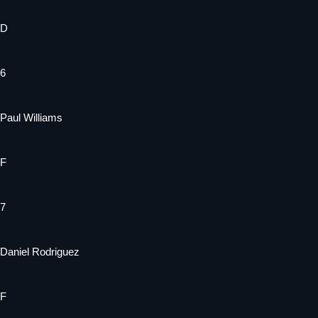
D
6
Paul Williams
F
7
Daniel Rodriguez
F