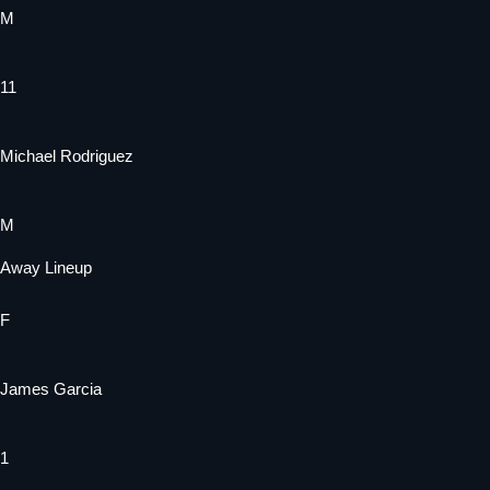
M
11
Michael Rodriguez
M
Away Lineup
F
James Garcia
1