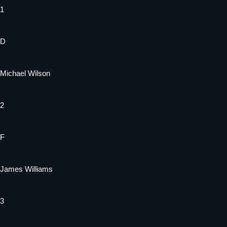
1
D
Michael Wilson
2
F
James Williams
3