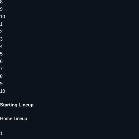
8
9
10
1
2
3
4
5
6
7
8
9
10
Starting Lineup
Home Lineup
1