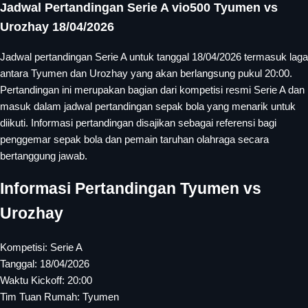
Jadwal Pertandingan Serie A vio500 Tyumen vs
Urozhay 18/04/2026
Jadwal pertandingan Serie A untuk tanggal 18/04/2026 termasuk laga
antara Tyumen dan Urozhay yang akan berlangsung pukul 20:00.
Pertandingan ini merupakan bagian dari kompetisi resmi Serie A dan
masuk dalam jadwal pertandingan sepak bola yang menarik untuk
diikuti. Informasi pertandingan disajikan sebagai referensi bagi
penggemar sepak bola dan pemain taruhan olahraga secara
bertanggung jawab.
Informasi Pertandingan Tyumen vs
Urozhay
Kompetisi: Serie A
Tanggal: 18/04/2026
Waktu Kickoff: 20:00
Tim Tuan Rumah: Tyumen