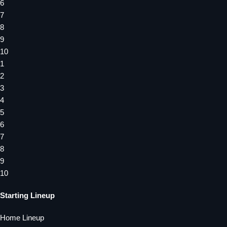
6
7
8
9
10
1
2
3
4
5
6
7
8
9
10
Starting Lineup
Home Lineup