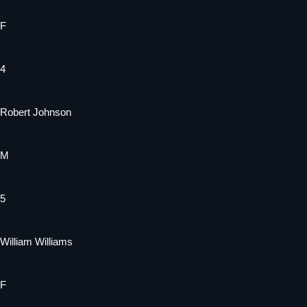
F
4
Robert Johnson
M
5
William Williams
F