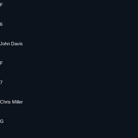
F
6
John Davis
F
7
Chris Miller
G