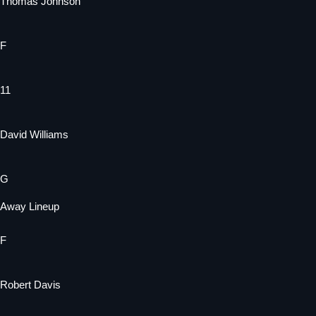
Thomas Johnson
F
11
David Williams
G
Away Lineup
F
Robert Davis