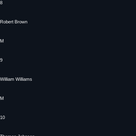
8
Robert Brown
M
9
William Williams
M
10