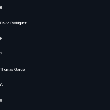
6
David Rodriguez
F
7
Thomas Garcia
G
8