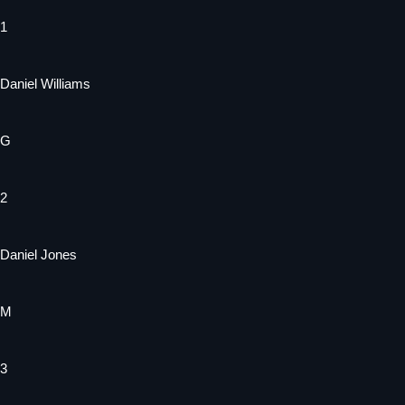
1
Daniel Williams
G
2
Daniel Jones
M
3