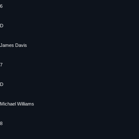
6
D
James Davis
7
D
Michael Williams
8