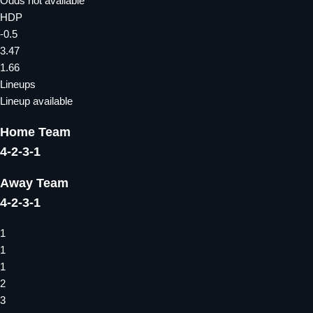
Odds not available
HDP
-0.5
3.47
1.66
Lineups
Lineup available
Home Team
4-2-3-1
Away Team
4-2-3-1
1
1
1
2
3