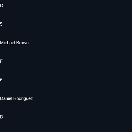
D
5
Michael Brown
F
6
Daniel Rodriguez
D