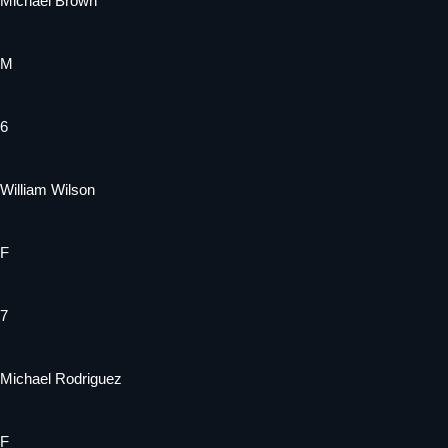
Michael Brown
M
6
William Wilson
F
7
Michael Rodriguez
F