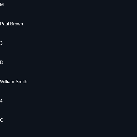
M
Paul Brown
3
D
William Smith
4
G