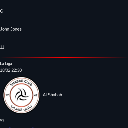
G
John Jones
11
La Liga
18/02 22:30
Al Shabab
vs