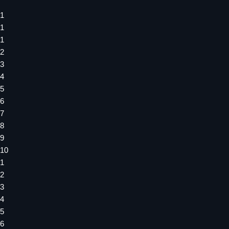
1
1
1
2
3
4
5
6
7
8
9
10
1
2
3
4
5
6