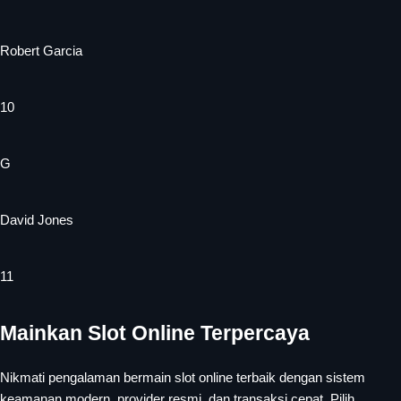
Robert Garcia
10
G
David Jones
11
Mainkan Slot Online Terpercaya
Nikmati pengalaman bermain slot online terbaik dengan sistem
keamanan modern, provider resmi, dan transaksi cepat. Pilih