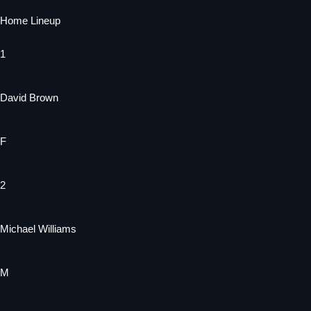
Home Lineup
1
David Brown
F
2
Michael Williams
M