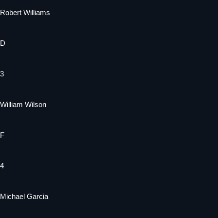
Robert Williams
D
3
William Wilson
F
4
Michael Garcia