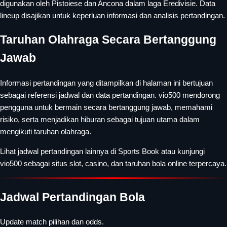
digunakan oleh Pistoiese dan Ancona dalam laga Eredivisie. Data
lineup disajikan untuk keperluan informasi dan analisis pertandingan.
Taruhan Olahraga Secara Bertanggung
Jawab
Informasi pertandingan yang ditampilkan di halaman ini bertujuan
sebagai referensi jadwal dan data pertandingan. vio500 mendorong
pengguna untuk bermain secara bertanggung jawab, memahami
risiko, serta menjadikan hiburan sebagai tujuan utama dalam
mengikuti taruhan olahraga.
Lihat jadwal pertandingan lainnya di
Sports Book
atau kunjungi
vio500
sebagai situs slot, casino, dan taruhan bola online terpercaya.
Jadwal Pertandingan Bola
Update match pilihan dan odds.