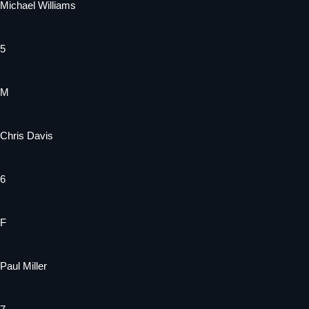
Michael Williams
5
M
Chris Davis
6
F
Paul Miller