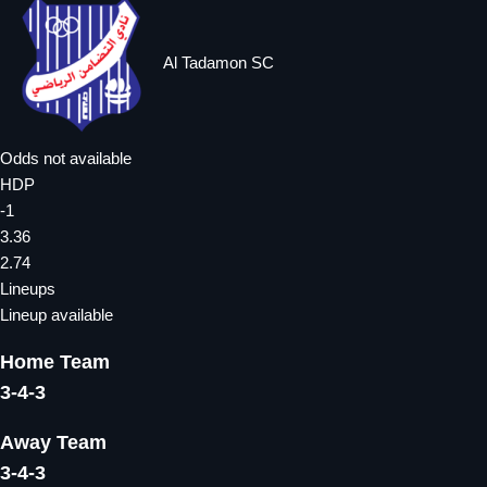
Al Tadamon SC
Odds not available
HDP
-1
3.36
2.74
Lineups
Lineup available
Home Team
3-4-3
Away Team
3-4-3