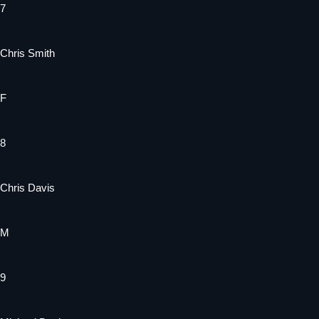
7
Chris Smith
F
8
Chris Davis
M
9