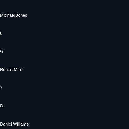
Michael Jones
6
G
Robert Miller
7
D
Daniel Williams