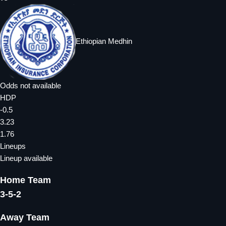
Ethiopian Medhin
Odds not available
HDP
-0.5
3.23
1.76
Lineups
Lineup available
Home Team
3-5-2
Away Team