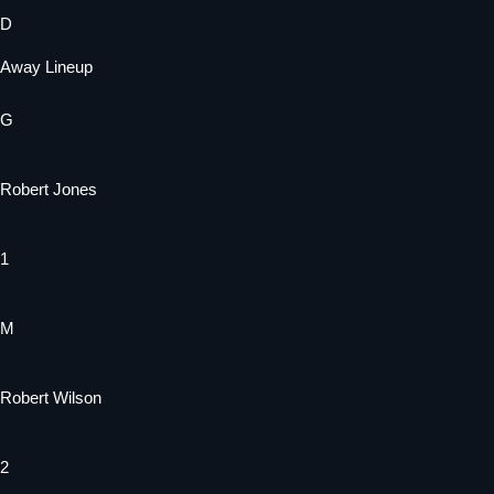
D
Away Lineup
G
Robert Jones
1
M
Robert Wilson
2