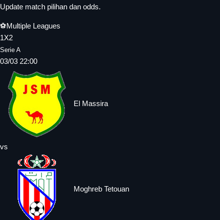
Update match pilihan dan odds.
⚽
Multiple Leagues
1
X
2
Serie A
03/03 22:00
El Massira
vs
Moghreb Tetouan