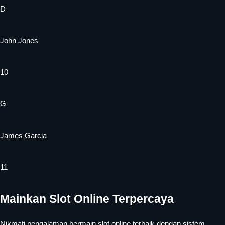
D
John Jones
10
G
James Garcia
11
Mainkan Slot Online Terpercaya
Nikmati pengalaman bermain slot online terbaik dengan sistem