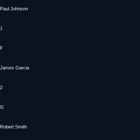
Paul Johnson
1
F
James Garcia
2
G
Robert Smith