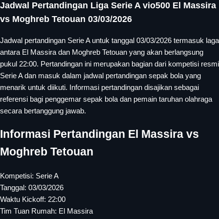
Jadwal Pertandingan Liga Serie A vio500 El Massira
vs Moghreb Tetouan 03/03/2026
Jadwal pertandingan Serie A untuk tanggal 03/03/2026 termasuk laga
antara El Massira dan Moghreb Tetouan yang akan berlangsung
pukul 22:00. Pertandingan ini merupakan bagian dari kompetisi resmi
Serie A dan masuk dalam jadwal pertandingan sepak bola yang
menarik untuk diikuti. Informasi pertandingan disajikan sebagai
referensi bagi penggemar sepak bola dan pemain taruhan olahraga
secara bertanggung jawab.
Informasi Pertandingan El Massira vs
Moghreb Tetouan
Kompetisi: Serie A
Tanggal: 03/03/2026
Waktu Kickoff: 22:00
Tim Tuan Rumah: El Massira