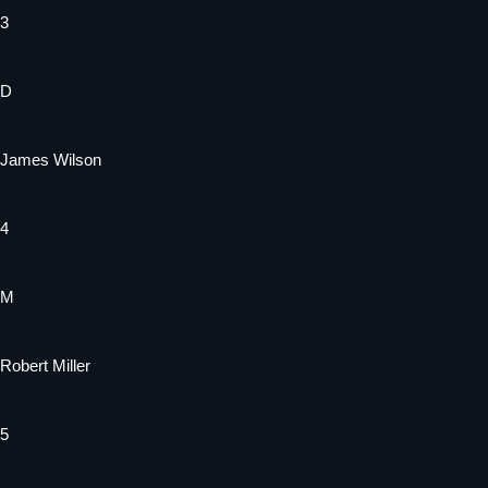
3
D
James Wilson
4
M
Robert Miller
5