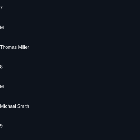
7
M
Thomas Miller
8
M
Michael Smith
9