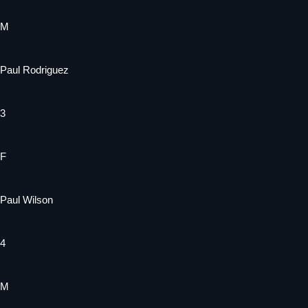
M
Paul Rodriguez
3
F
Paul Wilson
4
M