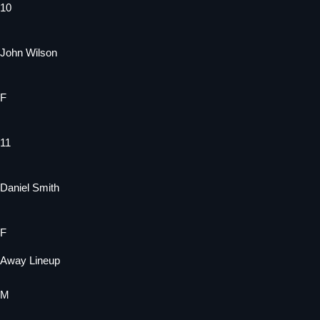
10
John Wilson
F
11
Daniel Smith
F
Away Lineup
M