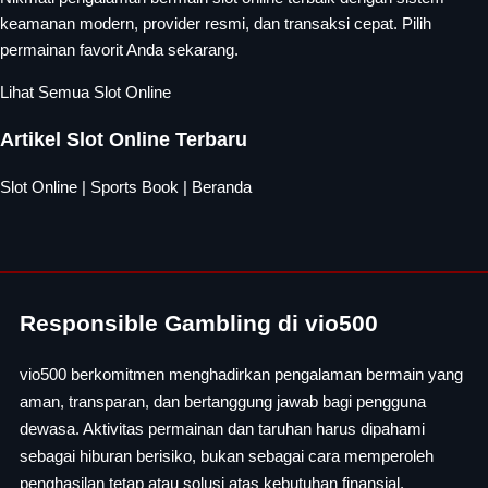
keamanan modern, provider resmi, dan transaksi cepat. Pilih
permainan favorit Anda sekarang.
Lihat Semua Slot Online
Artikel Slot Online Terbaru
Slot Online
|
Sports Book
|
Beranda
Responsible Gambling di vio500
vio500 berkomitmen menghadirkan pengalaman bermain yang
aman, transparan, dan bertanggung jawab bagi pengguna
dewasa. Aktivitas permainan dan taruhan harus dipahami
sebagai hiburan berisiko, bukan sebagai cara memperoleh
penghasilan tetap atau solusi atas kebutuhan finansial.