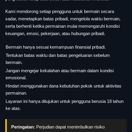
Kami mendorong setiap pengguna untuk bermain secara
sadar, menetapkan batas pribadi, mengelola waktu bermain,
serta berhenti ketika permainan mulai memengaruhi kondisi
keuangan, emosi, pekerjaan, atau hubungan pribadi.
Bermain hanya sesuai kemampuan finansial pribadi.
Tentukan batas waktu dan batas pengeluaran sebelum
bermain.
Jangan mengejar kekalahan atau bermain dalam kondisi
emosional.
Hindari menggunakan dana kebutuhan pokok untuk aktivitas
permainan.
Layanan ini hanya ditujukan untuk pengguna berusia 18 tahun
ke atas.
Peringatan:
Perjudian dapat menimbulkan risiko