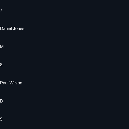
7
Daniel Jones
M
8
Paul Wilson
D
9