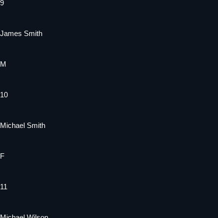
9
James Smith
M
10
Michael Smith
F
11
Michael Wilson