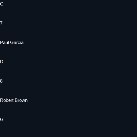
G
7
Paul Garcia
D
8
Robert Brown
G