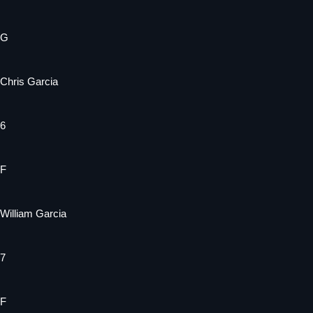
G
Chris Garcia
6
F
William Garcia
7
F