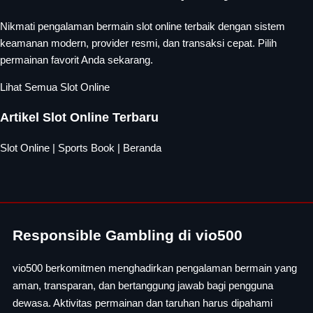
Nikmati pengalaman bermain slot online terbaik dengan sistem
keamanan modern, provider resmi, dan transaksi cepat. Pilih
permainan favorit Anda sekarang.
Lihat Semua Slot Online
Artikel Slot Online Terbaru
Slot Online
|
Sports Book
|
Beranda
Responsible Gambling di vio500
vio500 berkomitmen menghadirkan pengalaman bermain yang
aman, transparan, dan bertanggung jawab bagi pengguna
dewasa. Aktivitas permainan dan taruhan harus dipahami