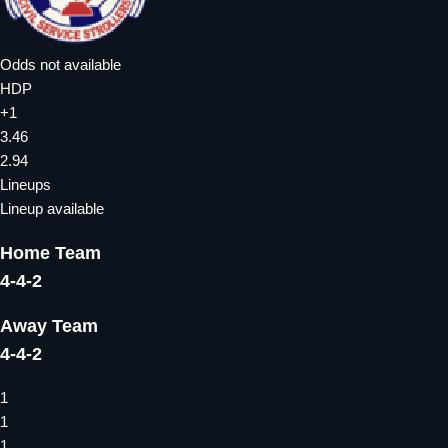
Odds not available
HDP
+1
3.46
2.94
Lineups
Lineup available
Home Team
4-4-2
Away Team
4-4-2
1
1
1