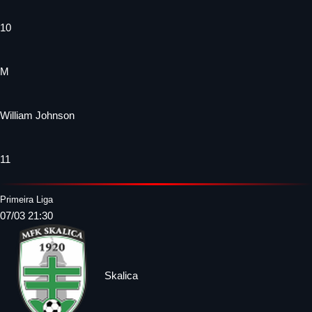
10
M
William Johnson
11
Primeira Liga
07/03 21:30
Skalica