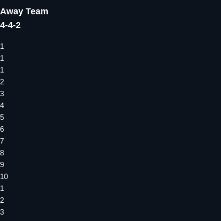
Away Team
4-4-2
1
1
1
2
3
4
5
6
7
8
9
10
1
2
3