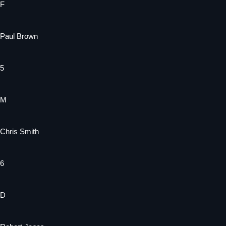
F
Paul Brown
5
M
Chris Smith
6
D