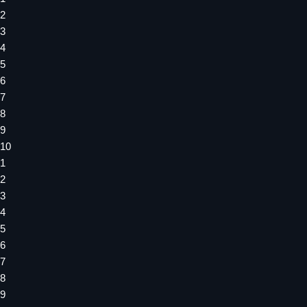
2
3
4
5
6
7
8
9
10
1
2
3
4
5
6
7
8
9