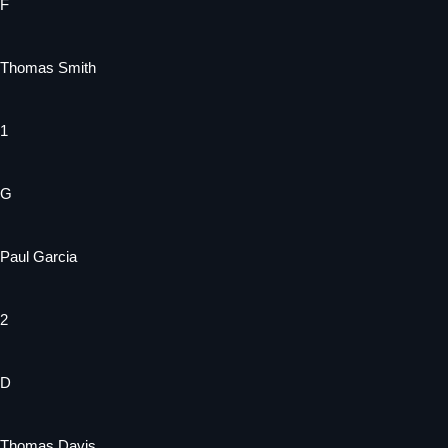
F
Thomas Smith
1
G
Paul Garcia
2
D
Thomas Davis