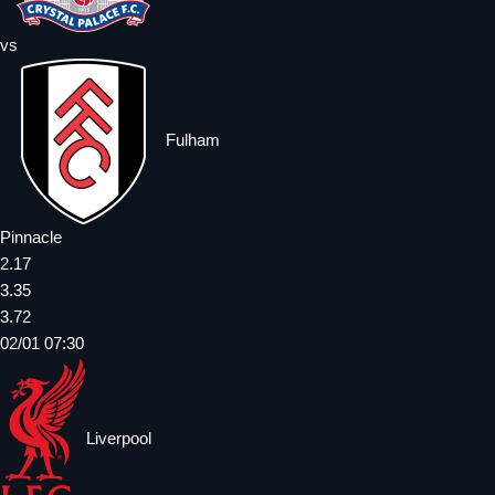
vs
Fulham
Pinnacle
2.17
3.35
3.72
02/01 07:30
Liverpool