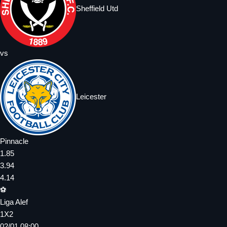
Sheffield Utd
vs
Leicester
Pinnacle
1.85
3.94
4.14
⚽
Liga Alef
1
X
2
02/01 08:00