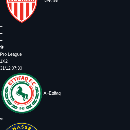
Necaxa
–
–
–
⚽
Pro League
1
X
2
31/12 07:30
Al-Ettifaq
vs