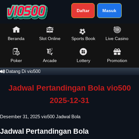
Daftar
Masuk
Beranda
Slot Online
Sports Book
Live Casino
Poker
Arcade
Lottery
Promotion
 Datang Di vio500
Jadwal Pertandingan Bola vio500
2025-12-31
Desember 31, 2025
vio500 Jadwal Bola
Jadwal Pertandingan Bola