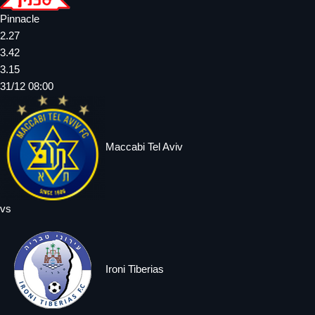
Pinnacle
2.27
3.42
3.15
31/12 08:00
Maccabi Tel Aviv
vs
Ironi Tiberias