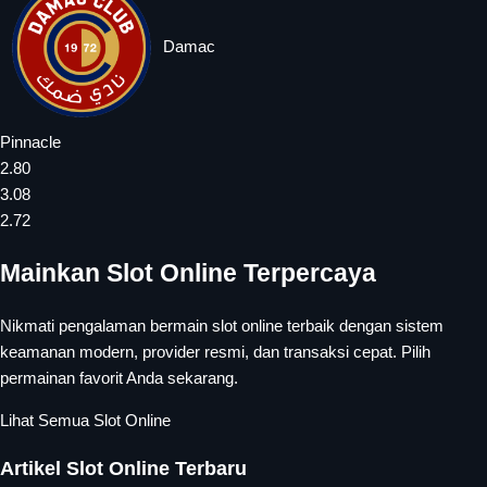
Damac
Pinnacle
2.80
3.08
2.72
Mainkan Slot Online Terpercaya
Nikmati pengalaman bermain slot online terbaik dengan sistem
keamanan modern, provider resmi, dan transaksi cepat. Pilih
permainan favorit Anda sekarang.
Lihat Semua Slot Online
Artikel Slot Online Terbaru