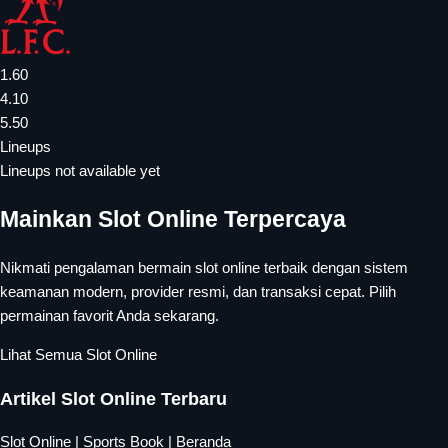
1.60
4.10
5.50
Lineups
Lineups not available yet
Mainkan Slot Online Terpercaya
Nikmati pengalaman bermain slot online terbaik dengan sistem
keamanan modern, provider resmi, dan transaksi cepat. Pilih
permainan favorit Anda sekarang.
Lihat Semua Slot Online
Artikel Slot Online Terbaru
Slot Online
|
Sports Book
|
Beranda