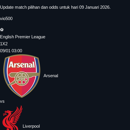
Update match pilihan dan odds untuk hari 09 Januari 2026.
vio500
⚽
English Premier League
1
X
2
09/01 03:00
Arsenal
vs
Liverpool