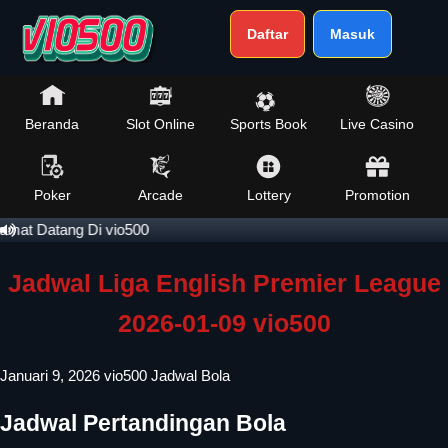
Daftar
Masuk
Beranda
Slot Online
Sports Book
Live Casino
Poker
Arcade
Lottery
Promotion
amat Datang Di vio500
Jadwal Liga English Premier League
2026-01-09 vio500
Januari 9, 2026
vio500 Jadwal Bola
Jadwal Pertandingan Bola