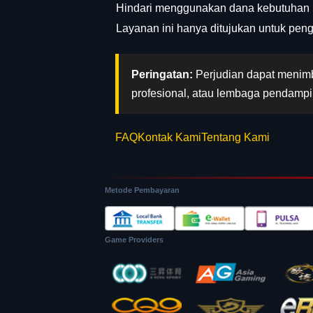
Hindari menggunakan dana kebutuhan p
Layanan ini hanya ditujukan untuk peng
Peringatan:
Perjudian dapat menimbu
profesional, atau lembaga pendampi
FAQ
Kontak Kami
Tentang Kami
Metode Pembayaran
Game Providers