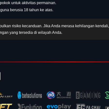
okok untuk aktivitas permainan.
guna berusia 18 tahun ke atas.
lkan risiko kecanduan. Jika Anda merasa kehilangan kendali, 
ngan yang tersedia di wilayah Anda.