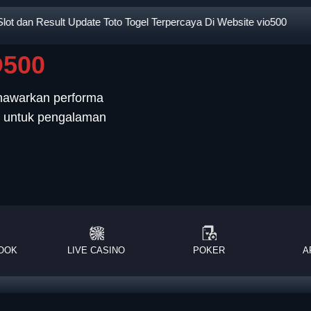
t Update Toto Togel Terpercaya Di Website vio500
500
enawarkan performa
es untuk pengalaman
OOK
LIVE CASINO
POKER
A