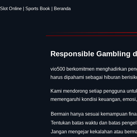
Slot Online
|
Sports Book
|
Beranda
Responsible Gambling d
vio500 berkomitmen menghadirkan peng
harus dipahami sebagai hiburan berisik
Kami mendorong setiap pengguna untuk 
memengaruhi kondisi keuangan, emosi, 
Bermain hanya sesuai kemampuan finans
Tentukan batas waktu dan batas penge
Jangan mengejar kekalahan atau berma