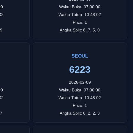
00
Waktu Buka: 07:00:00
02
Waktu Tutup: 10:48:02
Prize: 1
 9
Angka Split: 8, 7, 5, 0
S
SEOUL
6223
2026-02-09
00
Waktu Buka: 07:00:00
02
Waktu Tutup: 10:48:02
Prize: 1
 7
Angka Split: 6, 2, 2, 3