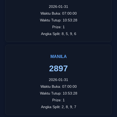
2026-01-31
Waktu Buka: 07:00:00
Waktu Tutup: 10:53:28
Prize: 1
Angka Split: 8, 5, 9, 6
MANILA
2897
2026-01-31
Waktu Buka: 07:00:00
Waktu Tutup: 10:53:28
Prize: 1
Angka Split: 2, 8, 9, 7