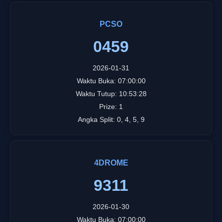
PCSO
0459
2026-01-31
Waktu Buka: 07:00:00
Waktu Tutup: 10:53:28
Prize: 1
Angka Split: 0, 4, 5, 9
4DROME
9311
2026-01-30
Waktu Buka: 07:00:00