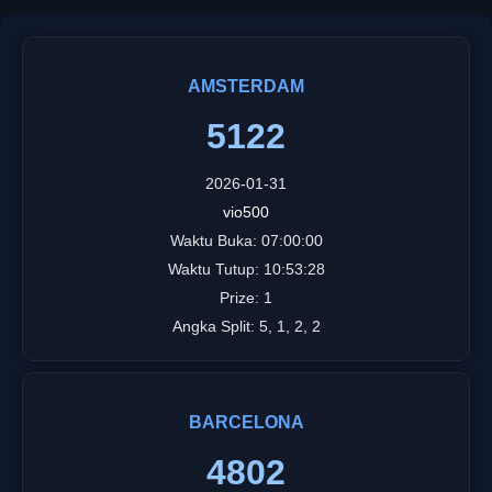
AMSTERDAM
5122
2026-01-31
vio500
Waktu Buka: 07:00:00
Waktu Tutup: 10:53:28
Prize: 1
Angka Split: 5, 1, 2, 2
BARCELONA
4802