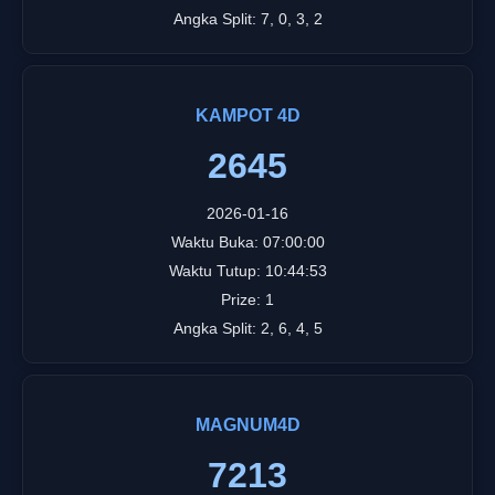
Angka Split: 7, 0, 3, 2
KAMPOT 4D
2645
2026-01-16
Waktu Buka: 07:00:00
Waktu Tutup: 10:44:53
Prize: 1
Angka Split: 2, 6, 4, 5
MAGNUM4D
7213