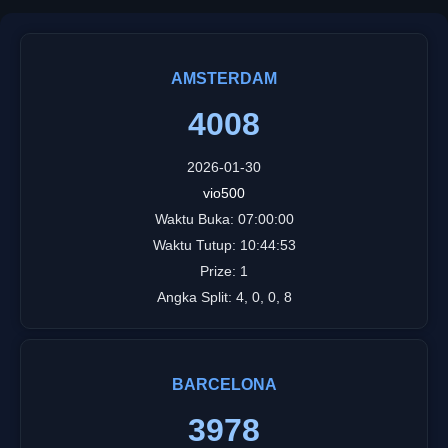
AMSTERDAM
4008
2026-01-30
vio500
Waktu Buka: 07:00:00
Waktu Tutup: 10:44:53
Prize: 1
Angka Split: 4, 0, 0, 8
BARCELONA
3978