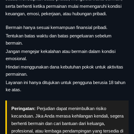
serta berhenti ketika permainan mulai memengaruhi kondisi
keuangan, emosi, pekerjaan, atau hubungan pribadi.
Bermain hanya sesuai kemampuan finansial pribadi.
Tentukan batas waktu dan batas pengeluaran sebelum
bermain.
Jangan mengejar kekalahan atau bermain dalam kondisi
emosional.
Hindari menggunakan dana kebutuhan pokok untuk aktivitas
permainan.
Layanan ini hanya ditujukan untuk pengguna berusia 18 tahun
ke atas.
Peringatan:
Perjudian dapat menimbulkan risiko
kecanduan. Jika Anda merasa kehilangan kendali, segera
berhenti bermain dan cari bantuan dari keluarga,
profesional, atau lembaga pendampingan yang tersedia di