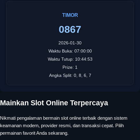
TIMOR
0867
2026-01-30
Waktu Buka: 07:00:00
Waktu Tutup: 10:44:53
Prize: 1
Angka Split: 0, 8, 6, 7
Mainkan Slot Online Terpercaya
Nikmati pengalaman bermain slot online terbaik dengan sistem
keamanan modern, provider resmi, dan transaksi cepat. Pilih
permainan favorit Anda sekarang.