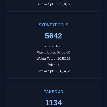
Angka Split: 2, 1, 8, 6
SYDNEYPOOLS
5642
2026-01-25
Waktu Buka: 07:00:00
Waktu Tutup: 10:53:33
Prize: 1
Angka Split: 5, 6, 4, 2
TAKEO 4D
1134