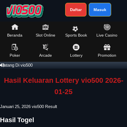
Daftar
Masuk
Beranda
Slot Online
Sports Book
Live Casino
Poker
Arcade
Lottery
Promotion
tang Di vio500
Hasil Keluaran Lottery vio500 2026-
01-25
Januari 25, 2026
vio500 Result
Hasil Togel