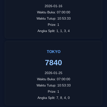
2026-01-16
Waktu Buka: 07:00:00
Waktu Tutup: 10:53:33
Prize: 1
Angka Split: 1, 1, 3, 4
TOKYO
7840
2026-01-25
Waktu Buka: 07:00:00
Waktu Tutup: 10:53:33
Prize: 1
Angka Split: 7, 8, 4, 0