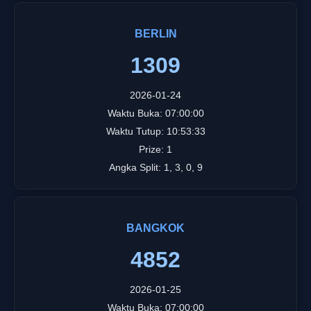
BERLIN
1309
2026-01-24
Waktu Buka: 07:00:00
Waktu Tutup: 10:53:33
Prize: 1
Angka Split: 1, 3, 0, 9
BANGKOK
4852
2026-01-25
Waktu Buka: 07:00:00