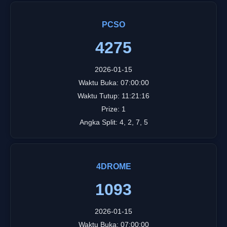
PCSO
4275
2026-01-15
Waktu Buka: 07:00:00
Waktu Tutup: 11:21:16
Prize: 1
Angka Split: 4, 2, 7, 5
4DROME
1093
2026-01-15
Waktu Buka: 07:00:00