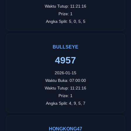
Waktu Tutup: 11:21:16
Prize: 1
Angka Split: 5, 0, 5, 5
BULLSEYE
4957
2026-01-15
Waktu Buka: 07:00:00
Waktu Tutup: 11:21:16
Prize: 1
Angka Split: 4, 9, 5, 7
HONGKONG47