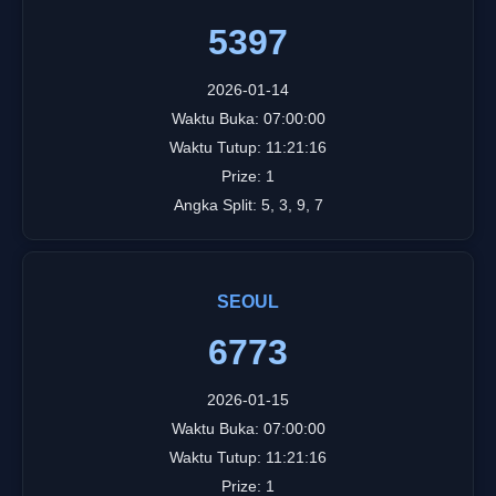
5397
2026-01-14
Waktu Buka: 07:00:00
Waktu Tutup: 11:21:16
Prize: 1
Angka Split: 5, 3, 9, 7
SEOUL
6773
2026-01-15
Waktu Buka: 07:00:00
Waktu Tutup: 11:21:16
Prize: 1