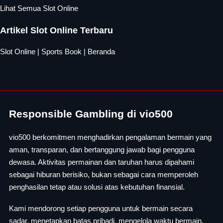
Lihat Semua Slot Online
Artikel Slot Online Terbaru
Slot Online
|
Sports Book
|
Beranda
Responsible Gambling di vio500
vio500 berkomitmen menghadirkan pengalaman bermain yang
aman, transparan, dan bertanggung jawab bagi pengguna
dewasa. Aktivitas permainan dan taruhan harus dipahami
sebagai hiburan berisiko, bukan sebagai cara memperoleh
penghasilan tetap atau solusi atas kebutuhan finansial.
Kami mendorong setiap pengguna untuk bermain secara
sadar, menetapkan batas pribadi, mengelola waktu bermain,