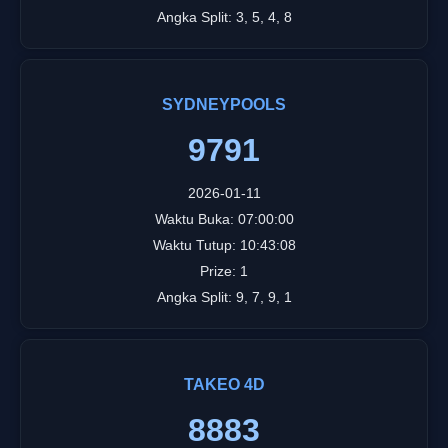
Angka Split: 3, 5, 4, 8
SYDNEYPOOLS
9791
2026-01-11
Waktu Buka: 07:00:00
Waktu Tutup: 10:43:08
Prize: 1
Angka Split: 9, 7, 9, 1
TAKEO 4D
8883