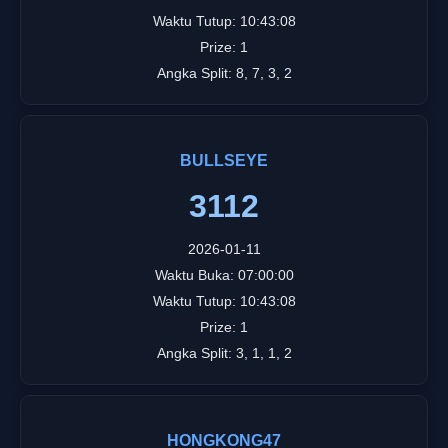
Waktu Tutup: 10:43:08
Prize: 1
Angka Split: 8, 7, 3, 2
BULLSEYE
3112
2026-01-11
Waktu Buka: 07:00:00
Waktu Tutup: 10:43:08
Prize: 1
Angka Split: 3, 1, 1, 2
HONGKONG47