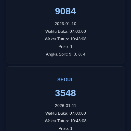
9084
2026-01-10
Waktu Buka: 07:00:00
Waktu Tutup: 10:43:08
Prize: 1
Angka Split: 9, 0, 8, 4
SEOUL
3548
2026-01-11
Waktu Buka: 07:00:00
Waktu Tutup: 10:43:08
Prize: 1