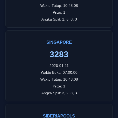
Waktu Tutup: 10:43:08
Prize: 1
Angka Split: 1, 5, 8, 3
SINGAPORE
3283
2026-01-11
Waktu Buka: 07:00:00
Waktu Tutup: 10:43:08
Prize: 1
Angka Split: 3, 2, 8, 3
SIBERIAPOOLS