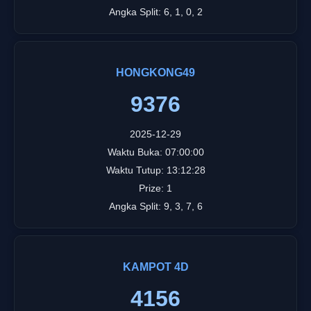
Angka Split: 6, 1, 0, 2
HONGKONG49
9376
2025-12-29
Waktu Buka: 07:00:00
Waktu Tutup: 13:12:28
Prize: 1
Angka Split: 9, 3, 7, 6
KAMPOT 4D
4156