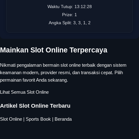
Waktu Tutup: 13:12:28
Prize: 1
Angka Split: 3, 3, 1, 2
Mainkan Slot Online Terpercaya
Nikmati pengalaman bermain slot online terbaik dengan sistem
keamanan modern, provider resmi, dan transaksi cepat. Pilih
permainan favorit Anda sekarang.
Lihat Semua Slot Online
Artikel Slot Online Terbaru
Slot Online
|
Sports Book
|
Beranda