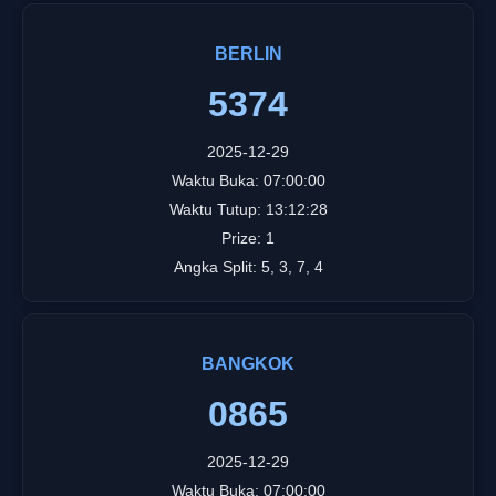
BERLIN
5374
2025-12-29
Waktu Buka: 07:00:00
Waktu Tutup: 13:12:28
Prize: 1
Angka Split: 5, 3, 7, 4
BANGKOK
0865
2025-12-29
Waktu Buka: 07:00:00