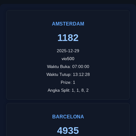
AMSTERDAM
1182
2025-12-29
vio500
Waktu Buka: 07:00:00
Waktu Tutup: 13:12:28
Prize: 1
Angka Split: 1, 1, 8, 2
BARCELONA
4935