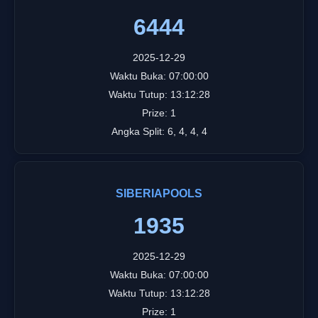
6444
2025-12-29
Waktu Buka: 07:00:00
Waktu Tutup: 13:12:28
Prize: 1
Angka Split: 6, 4, 4, 4
SIBERIAPOOLS
1935
2025-12-29
Waktu Buka: 07:00:00
Waktu Tutup: 13:12:28
Prize: 1