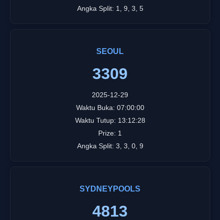
Angka Split: 1, 9, 3, 5
SEOUL
3309
2025-12-29
Waktu Buka: 07:00:00
Waktu Tutup: 13:12:28
Prize: 1
Angka Split: 3, 3, 0, 9
SYDNEYPOOLS
4813