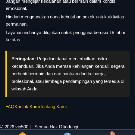
Jangan mengejar kekalahan atau bermain dalam kondisi
emosional.
Hindari menggunakan dana kebutuhan pokok untuk aktivitas
permainan.
Layanan ini hanya ditujukan untuk pengguna berusia 18 tahun
ke atas.
Peringatan:
Perjudian dapat menimbulkan risiko
kecanduan. Jika Anda merasa kehilangan kendali, segera
berhenti bermain dan cari bantuan dari keluarga,
profesional, atau lembaga pendampingan yang tersedia di
wilayah Anda.
FAQ
Kontak Kami
Tentang Kami
© 2026
vio500
| . Semua Hak Dilindungi.