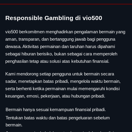
Responsible Gambling di vio500
vio500 berkomitmen menghadirkan pengalaman bermain yang
aman, transparan, dan bertanggung jawab bagi pengguna
dewasa. Aktivitas permainan dan taruhan harus dipahami
sebagai hiburan berisiko, bukan sebagai cara memperoleh
penghasilan tetap atau solusi atas kebutuhan finansial.
Kami mendorong setiap pengguna untuk bermain secara
sadar, menetapkan batas pribadi, mengelola waktu bermain,
serta berhenti ketika permainan mulai memengaruhi kondisi
keuangan, emosi, pekerjaan, atau hubungan pribadi.
Bermain hanya sesuai kemampuan finansial pribadi.
Tentukan batas waktu dan batas pengeluaran sebelum
bermain.