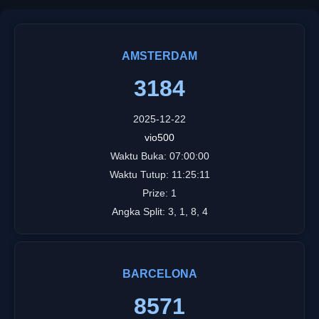
AMSTERDAM
3184
2025-12-22
vio500
Waktu Buka: 07:00:00
Waktu Tutup: 11:25:11
Prize: 1
Angka Split: 3, 1, 8, 4
BARCELONA
8571