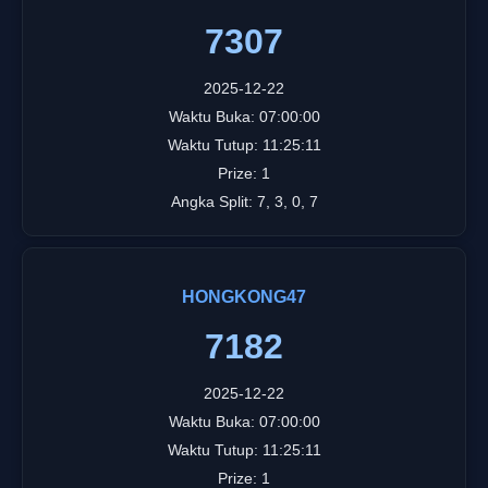
7307
2025-12-22
Waktu Buka: 07:00:00
Waktu Tutup: 11:25:11
Prize: 1
Angka Split: 7, 3, 0, 7
HONGKONG47
7182
2025-12-22
Waktu Buka: 07:00:00
Waktu Tutup: 11:25:11
Prize: 1