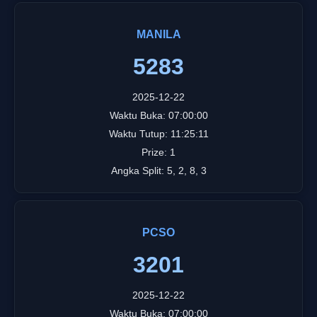
MANILA
5283
2025-12-22
Waktu Buka: 07:00:00
Waktu Tutup: 11:25:11
Prize: 1
Angka Split: 5, 2, 8, 3
PCSO
3201
2025-12-22
Waktu Buka: 07:00:00