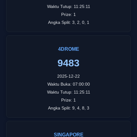
Waktu Tutup: 11:25:11
Prize: 1
Angka Split: 3, 2, 0, 1
4DROME
9483
2025-12-22
Waktu Buka: 07:00:00
Waktu Tutup: 11:25:11
Prize: 1
Angka Split: 9, 4, 8, 3
SINGAPORE