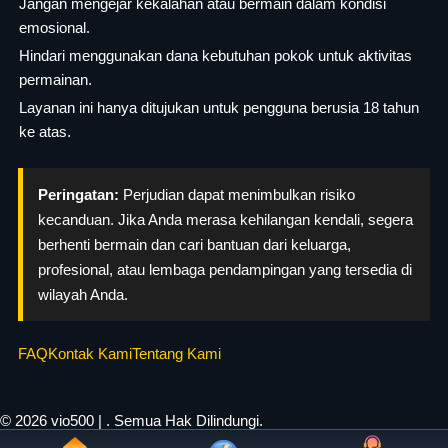
Jangan mengejar kekalahan atau bermain dalam kondisi
emosional.
Hindari menggunakan dana kebutuhan pokok untuk aktivitas
permainan.
Layanan ini hanya ditujukan untuk pengguna berusia 18 tahun
ke atas.
Peringatan:
Perjudian dapat menimbulkan risiko
kecanduan. Jika Anda merasa kehilangan kendali, segera
berhenti bermain dan cari bantuan dari keluarga,
profesional, atau lembaga pendampingan yang tersedia di
wilayah Anda.
FAQ
Kontak Kami
Tentang Kami
© 2026
vio500
| . Semua Hak Dilindungi.