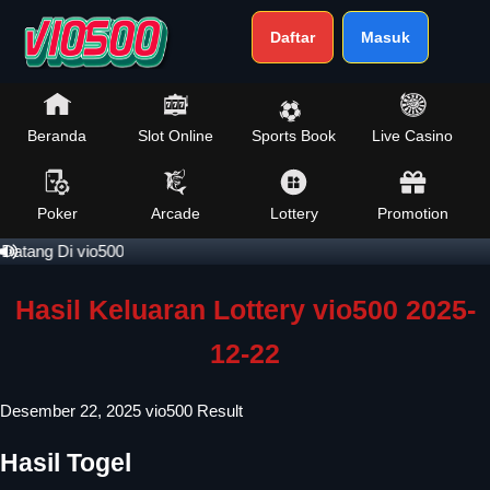
Daftar
Masuk
Beranda
Slot Online
Sports Book
Live Casino
Poker
Arcade
Lottery
Promotion
tang Di vio500
Hasil Keluaran Lottery vio500 2025-
12-22
Desember 22, 2025
vio500 Result
Hasil Togel