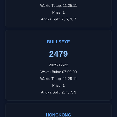
Waktu Tutup: 11:25:11
Prize: 1
Angka Split: 7, 5, 9, 7
BULLSEYE
2479
2025-12-22
Waktu Buka: 07:00:00
Waktu Tutup: 11:25:11
Prize: 1
Angka Split: 2, 4, 7, 9
HONGKONG