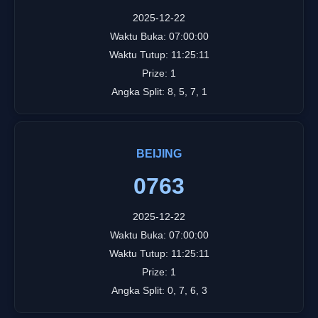
2025-12-22
Waktu Buka: 07:00:00
Waktu Tutup: 11:25:11
Prize: 1
Angka Split: 8, 5, 7, 1
BEIJING
0763
2025-12-22
Waktu Buka: 07:00:00
Waktu Tutup: 11:25:11
Prize: 1
Angka Split: 0, 7, 6, 3