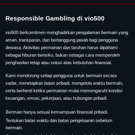
Responsible Gambling di vio500
vio500 berkomitmen menghadirkan pengalaman bermain yang
aman, transparan, dan bertanggung jawab bagi pengguna
dewasa. Aktivitas permainan dan taruhan harus dipahami
sebagai hiburan berisiko, bukan sebagai cara memperoleh
penghasilan tetap atau solusi atas kebutuhan finansial.
Kami mendorong setiap pengguna untuk bermain secara
sadar, menetapkan batas pribadi, mengelola waktu bermain,
serta berhenti ketika permainan mulai memengaruhi kondisi
keuangan, emosi, pekerjaan, atau hubungan pribadi.
Bermain hanya sesuai kemampuan finansial pribadi.
Tentukan batas waktu dan batas pengeluaran sebelum
bermain.