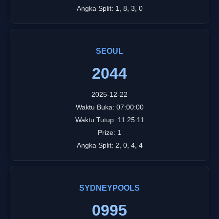
Angka Split: 1, 8, 3, 0
SEOUL
2044
2025-12-22
Waktu Buka: 07:00:00
Waktu Tutup: 11:25:11
Prize: 1
Angka Split: 2, 0, 4, 4
SYDNEYPOOLS
0995